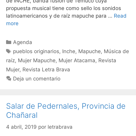
de INCHE, banda fusión de Temuco cuya
propuesta musical tiene como sello los sonidos
latinoamericanos y de raíz mapuche para …
Read
more
Agenda
pueblos originarios
,
Inche
,
Mapuche
,
Música de
raíz
,
Mujer Mapuche
,
Mujer Atacama
,
Revista
Mujer
,
Revista Letra Brava
Deja un comentario
Salar de Pedernales, Provincia de
Chañaral
4 abril, 2019
por
letrabrava