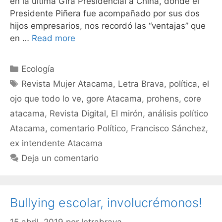
en la última Gira Presidencial a China, donde el
Presidente Piñera fue acompañado por sus dos
hijos empresarios, nos recordó las “ventajas” que
en …
Read more
Ecología
Revista Mujer Atacama
,
Letra Brava
,
política
,
el
ojo que todo lo ve
,
gore Atacama
,
prohens
,
core
atacama
,
Revista Digital
,
El mirón
,
análisis político
Atacama
,
comentario Político
,
Francisco Sánchez
,
ex intendente Atacama
Deja un comentario
Bullying escolar, involucrémonos!
15 abril, 2019
por
letrabrava