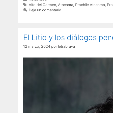
Alto del Carmen
,
Atacama
,
Prochile Atacama
,
Pro
Deja un comentario
El Litio y los diálogos pe
12 marzo, 2024
por
letrabrava