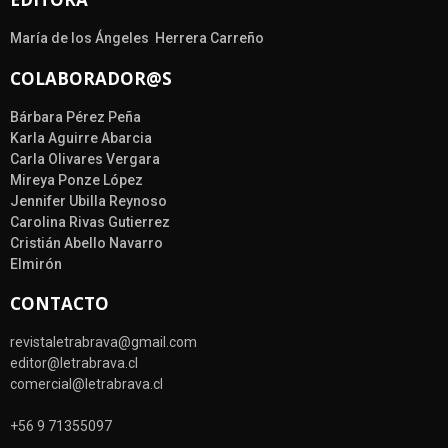
María de los Ángeles Herrera Carreño
COLABORADOR@S
Bárbara Pérez Peña
Karla Aguirre Abarcia
Carla Olivares Vergara
Mireya Ponze López
Jennifer Ubilla Reynoso
Carolina Rivas Gutierrez
Cristián Abello Navarro
Elmirón
CONTACTO
revistaletrabrava@gmail.com
editor@letrabrava.cl
comercial@letrabrava.cl
+56 9 71355097