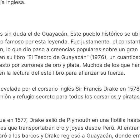
a Inglesa.
s sin duda el de Guayacán. Este pueblo histórico se ub
ho famoso por esta leyenda. Fue justamente, el constan
n, lo que dio paso a creencias populares sobre un gran
n su libro “El Tesoro de Guayacán” (1976), un cuantios
esto por zurrones de oro y plata. Muchos de los que ha
la lectura del este libro para afianzar su fuerza.
velada por el corsario inglés Sir Francis Drake en 1578
ión y refugio secreto para todos los corsarios y pirata
ue en 1577, Drake salió de Plymouth en una flotilla hasta
les que transportaban oro y joyas desde Perú. Al entrar
aró a los barcos y Drake regresó a Guayacán, donde en