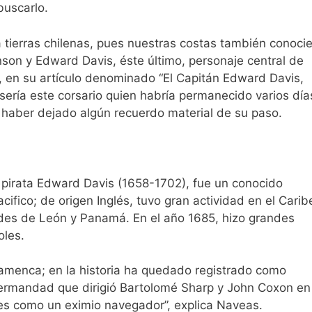
buscarlo.
a tierras chilenas, pues nuestras costas también conoci
son y Edward Davis, éste último, personaje central de
, en su artículo denominado “El Capitán Edward Davis,
 sería este corsario quien habría permanecido varios día
haber dejado algún recuerdo material de su paso.
l pirata Edward Davis (1658-1702), fue un conocido
fico; de origen Inglés, tuvo gran actividad en el Carib
des de León y Panamá. En el año 1685, hizo grandes
oles.
amenca; en la historia ha quedado registrado como
hermandad que dirigió Bartolomé Sharp y John Coxon en
es como un eximio navegador”, explica Naveas.