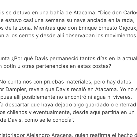
vis se detuvo en una bahía de Atacama: “Dice don Carlo
ue estuvo casi una semana su nave anclada en la rada,
os de la zona. Mientras que don Enrique Ernesto Gigoux
ron a los cerros y desde allí observaban los movimientos
unta ¿Por qué Davis permaneció tantos días en la actua
 botín u otras pertenencias en estas costas?
“No contamos con pruebas materiales, pero hay datos
ador Dampier, revela que Davis recaló en Atacama. Yo no 
pues allí posiblemente no encontró ni agua ni víveres.
ía descartar que haya dejado algo guardado o enterrad
tos chilenos y eventualmente, desde aquí partiría en un
a de Davis, como se le conocía”.
historiador Alejandro Aracena, quien reafirma el hecho d