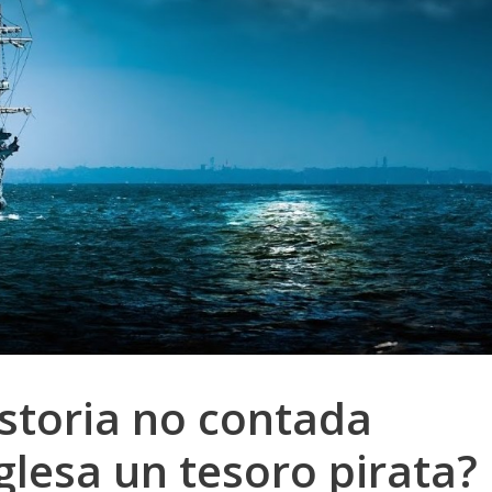
storia no contada
lesa un tesoro pirata?