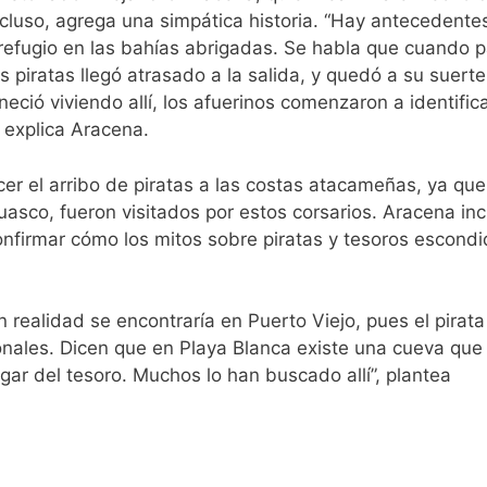
cluso, agrega una simpática historia. “Hay antecedente
refugio en las bahías abrigadas. Se habla que cuando p
 piratas llegó atrasado a la salida, y quedó a su suerte
ió viviendo allí, los afuerinos comenzaron a identific
, explica Aracena.
cer el arribo de piratas a las costas atacameñas, ya que
Huasco, fueron visitados por estos corsarios. Aracena in
nfirmar cómo los mitos sobre piratas y tesoros escond
realidad se encontraría en Puerto Viejo, pues el pirata
ales. Dicen que en Playa Blanca existe una cueva que
ugar del tesoro. Muchos lo han buscado allí”, plantea