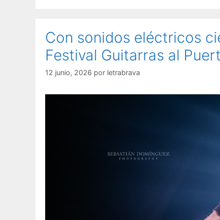
Con sonidos eléctricos c
Festival Guitarras al Puer
12 junio, 2026
por
letrabrava