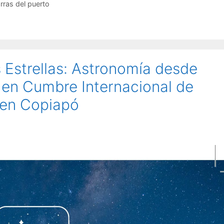
arras del puerto
 Estrellas: Astronomía desde
 en Cumbre Internacional de
e en Copiapó