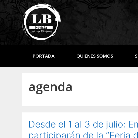
PORTADA
QUIENES SOMOS
S
agenda
Desde el 1 al 3 de julio:
participarán de la “Feria 