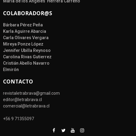
María de los Ángeles Herrera Carreño
COLABORADOR@S
Bárbara Pérez Peña
Karla Aguirre Abarcia
Carla Olivares Vergara
Mireya Ponze López
Jennifer Ubilla Reynoso
Carolina Rivas Gutierrez
Cristián Abello Navarro
Elmirón
CONTACTO
revistaletrabrava@gmail.com
editor@letrabrava.cl
comercial@letrabrava.cl
+56 9 71355097