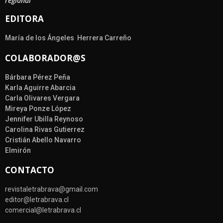
regional
EDITORA
María de los Ángeles Herrera Carreño
COLABORADOR@S
Bárbara Pérez Peña
Karla Aguirre Abarcia
Carla Olivares Vergara
Mireya Ponze López
Jennifer Ubilla Reynoso
Carolina Rivas Gutierrez
Cristián Abello Navarro
Elmirón
CONTACTO
revistaletrabrava@gmail.com
editor@letrabrava.cl
comercial@letrabrava.cl