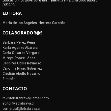
Educación: La llave para abrir puertas en el mercado laboral
regional
EDITORA
María de los Ángeles Herrera Carreño
COLABORADOR@S
Bárbara Pérez Peña
Karla Aguirre Abarcia
Carla Olivares Vergara
Mireya Ponze López
Jennifer Ubilla Reynoso
Carolina Rivas Gutierrez
Cristián Abello Navarro
Elmirón
CONTACTO
revistaletrabrava@gmail.com
editor@letrabrava.cl
comercial@letrabrava.cl