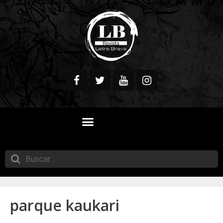
QUIENES SOMOS
parque kaukari